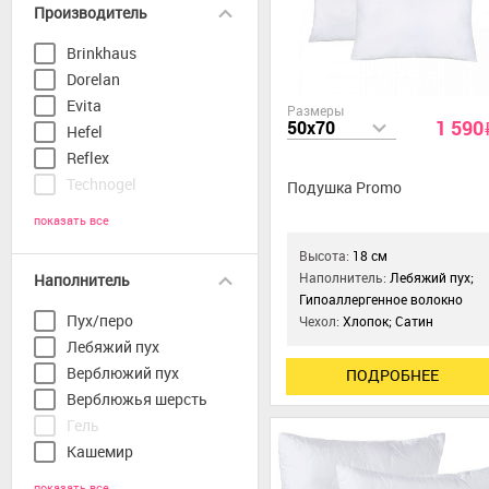
Производитель
Brinkhaus
Dorelan
Evita
Размеры
1 590
50x70
Hefel
Reflex
Technogel
Подушка Promo
показать все
Высота:
18 см
Наполнитель:
Лебяжий пух;
Наполнитель
Гипоаллергенное волокно
Пух/перо
Чехол:
Хлопок; Сатин
Лебяжий пух
Верблюжий пух
ПОДРОБНЕЕ
Верблюжья шерсть
Гель
Кашемир
показать все