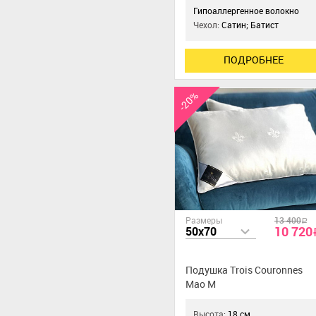
Гипоаллергенное волокно
Чехол:
Сатин; Батист
ПОДРОБНЕЕ
-20%
Размеры
13 400
a
10 720
50x70
Подушка Trois Couronnes
Mao M
Высота:
18 см