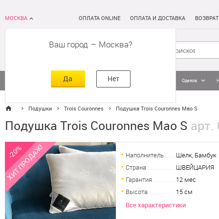
МОСКВА
ОПЛАТА ONLINE
ОПЛАТА И ДОСТАВКА
ВОЗВРАТ
Ваш город
–
Москва
Да
Нет
Матрасы
Кровати
Постельное белье
Подушки
Одеяла
Подушки
Trois Couronnes
Подушка Trois Couronnes Mao S
Подушка Trois Couronnes Mao S
арт.
ХИТ ПРОДАЖ!
-20%
Наполнитель
Шелк, Бамбук
Страна
ШВЕЙЦАРИЯ
Гарантия
12 мес
Высота
15 см
Все характеристики