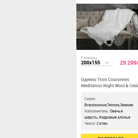
Размеры
29 299
200x155
Одеяло Trois Couronnes
Meditation Night Wool & Ced
Сезон:
Всесезонное,Теплое,Зимнее
Наполнитель:
Овечья
шерсть; Кедровые хлопья
Чехол:
Сатин