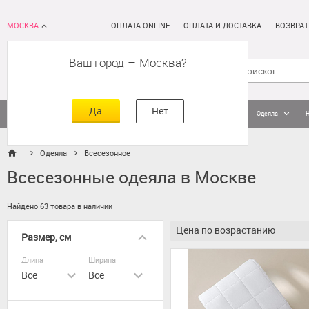
МОСКВА
ОПЛАТА ONLINE
ОПЛАТА И ДОСТАВКА
ВОЗВРАТ
Ваш город
–
Москва
Да
Нет
Матрасы
Кровати
Постельное белье
Подушки
Одеяла
Одеяла
Всесезонное
Всесезонные одеяла в Москве
Найдено 63 товара в наличии
Цена по возрастанию
Размер, см
Длина
Ширина
Все
Все