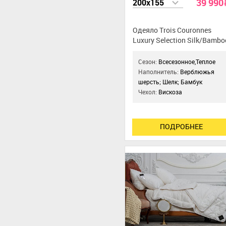
39 990
200x155
Одеяло Trois Couronnes
Luxury Selection Silk/Bambo
& Camel Duo
Сезон:
Всесезонное,Теплое
Наполнитель:
Верблюжья
шерсть; Шелк; Бамбук
Чехол:
Вискоза
ПОДРОБНЕЕ