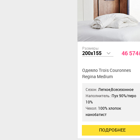
Размеры
46 574
200x155
Одеяло Trois Couronnes
Regina Medium
Сезон:
Легкое,Всесезонное
Наполнитель:
Пух 90%/перо
10%
Чехол:
100% хлопок
нанобатист
ПОДРОБНЕЕ