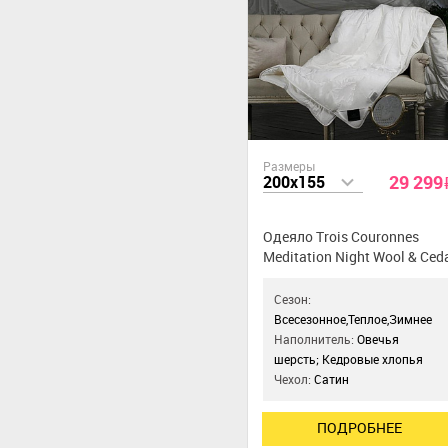
Размеры
29 299
200x155
Одеяло Trois Couronnes
Meditation Night Wool & Ced
Сезон:
Всесезонное,Теплое,Зимнее
Наполнитель:
Овечья
шерсть; Кедровые хлопья
Чехол:
Сатин
ПОДРОБНЕЕ