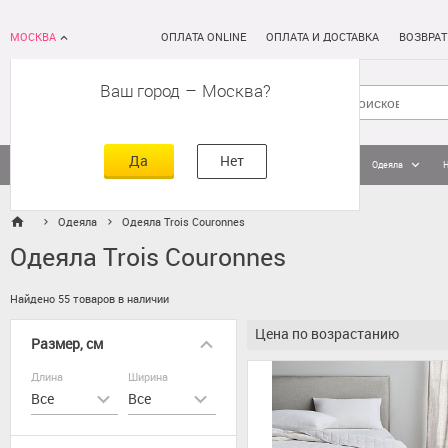
МОСКВА
ОПЛАТА ONLINE
ОПЛАТА И ДОСТАВКА
ВОЗВРАТ
Ваш город
–
Москва
Да
Нет
Матрасы
Кровати
Постельное белье
Подушки
Одеяла
Одеяла
Одеяла Trois Couronnes
Одеяла Trois Couronnes
Найдено 55 товаров в наличии
Цена по возрастанию
Размер, см
Длина
Ширина
Все
Все