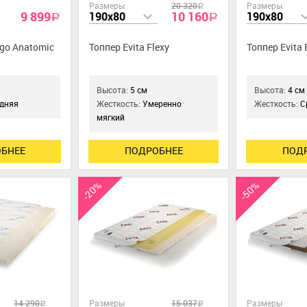
Размеры
20 320
Размеры
a
9 899
10 160
190x80
190x80
a
a
ego Anatomic
Топпер Evita Flexy
Топпер Evita 
Высота:
5 см
Высота:
4 см
дняя
Жесткость:
Умеренно
Жесткость:
С
мягкий
БНЕЕ
ПОДРОБНЕЕ
ПОД
-20%
-50%
14 290
Размеры
15 037
Размеры
a
a