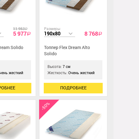
11 953
Размеры
a
5 977
8 768
190x80
a
a
Dream Solido
Топпер Flex Dream Alto
Solido
Высота:
7 см
чень жесткий
Жесткость:
Очень жесткий
РОБНЕЕ
ПОДРОБНЕЕ
-50%