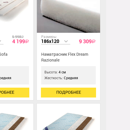
5 998
Размеры
a
4 199
9 309
186x120
a
a
Sofa
Наматрасник Flex Dream
Razionale
Высота:
4 см
редняя
Жесткость:
Средняя
РОБНЕЕ
ПОДРОБНЕЕ