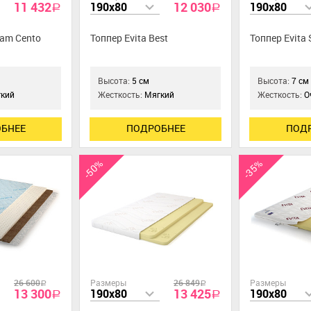
11 432
12 030
190x80
190x80
a
a
eam Cento
Топпер Evita Best
Топпер Evita S
Высота:
5 см
Высота:
7 см
кий
Жесткость:
Мягкий
Жесткость:
О
БНЕЕ
ПОДРОБНЕЕ
ПОД
-50%
-35%
26 600
Размеры
26 849
Размеры
a
a
13 300
13 425
190x80
190x80
a
a