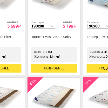
11 398
Размеры
8 284
Размеры
a
a
5 699
5 799
190x80
190x80
a
a
fa Plus
Топпер Evita Simple Softy
Топпер Flex 
Высота:
3 см
Высота:
3 см
ткий
Жесткость:
Мягкий
Жесткость:
О
БНЕЕ
ПОДРОБНЕЕ
ПОД
-50%
-25%