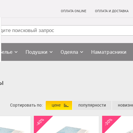
ОПЛАТА ONLINE
ОПЛАТА И ДОСТАВКА
белье
Подушки
Одеяла
Наматрасники
ы
Сортировать по:
цене
популярности
новизн
-40%
-30%