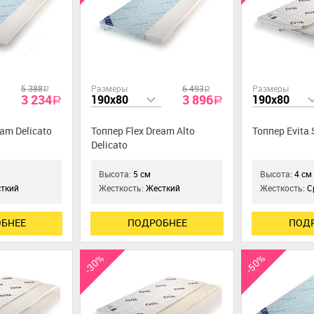
5 388
Размеры
6 493
Размеры
a
a
3 234
3 896
190x80
190x80
a
a
eam Delicato
Топпер Flex Dream Alto
Топпер Evita 
Delicato
Высота:
5 см
Высота:
4 см
ткий
Жесткость:
Жесткий
Жесткость:
С
БНЕЕ
ПОДРОБНЕЕ
ПОД
-30%
-50%