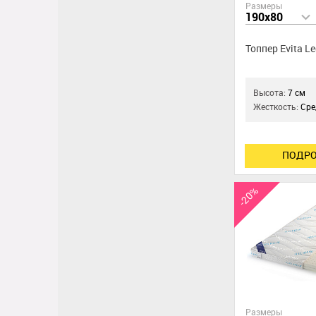
Размеры
190x80
Топпер Evita L
Высота:
7 см
Жесткость:
Сре
ПОДРО
-20%
Размеры