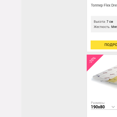
Топпер Flex Dr
Высота:
7 см
Жесткость:
Мяг
ПОДРО
-20%
Размеры
190x80