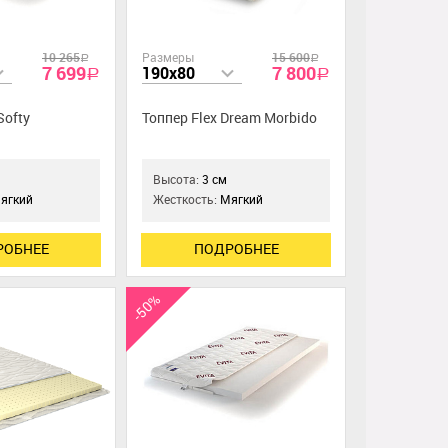
10 265
Размеры
15 600
a
a
7 699
7 800
190x80
a
a
Softy
Топпер Flex Dream Morbido
Высота:
3 см
ягкий
Жесткость:
Мягкий
РОБНЕЕ
ПОДРОБНЕЕ
-50%