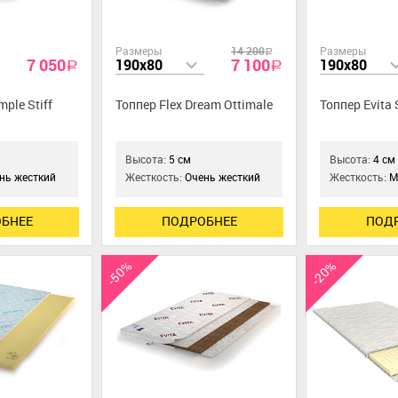
Размеры
14 200
Размеры
a
7 050
7 100
190x80
190x80
a
a
mple Stiff
Топпер Flex Dream Ottimale
Топпер Evita 
Высота:
5 см
Высота:
4 см
нь жесткий
Жесткость:
Очень жесткий
Жесткость:
М
БНЕЕ
ПОДРОБНЕЕ
ПОД
-50%
-20%