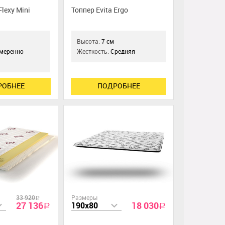
Flexy Mini
Топпер Evita Ergo
Высота:
7 см
меренно
Жесткость:
Средняя
РОБНЕЕ
ПОДРОБНЕЕ
33 920
Размеры
a
27 136
18 030
190x80
a
a