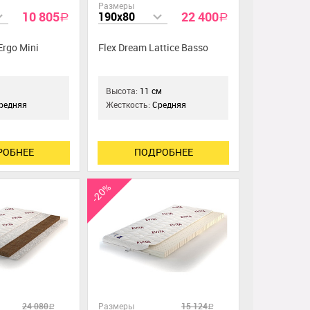
Размеры
10 805
22 400
190x80
a
a
Ergo Mini
Flex Dream Lattice Basso
Высота:
11 см
редняя
Жесткость:
Средняя
РОБНЕЕ
ПОДРОБНЕЕ
-20%
24 080
Размеры
15 124
a
a