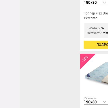
190x80
Топпер Flex Dr
Percento
Высота:
5 см
Жесткость:
Мяг
ПОДРО
-50%
Размеры
190x80