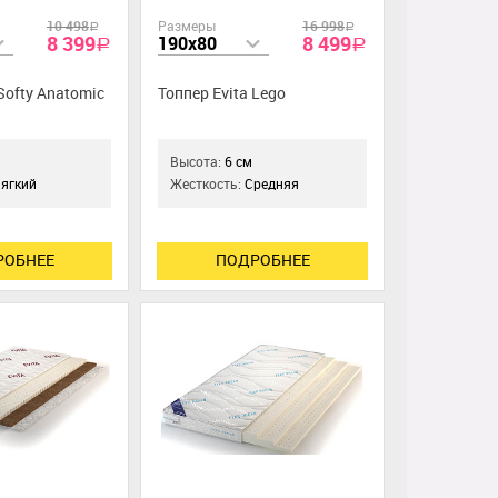
10 498
Размеры
16 998
a
a
8 399
8 499
190x80
a
a
Softy Anatomic
Топпер Evita Lego
Высота:
6 см
ягкий
Жесткость:
Средняя
РОБНЕЕ
ПОДРОБНЕЕ