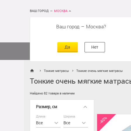
ВАШ ГОРОД
—
МОСКВА
Ваш город
–
Москва
сть
г
асть
Да
Нет
Матрасы
Кровати
Постельное 
Тонкие матрасы
Тонкие очень мягкие матрасы
Тонкие очень мягкие матрас
Найдено 82 товара в наличии
Размер, см
Длина
Ширина
-40%
Все
Все