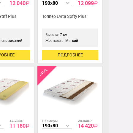
12 040
12 099
190x80
a
a
tiff Plus
Топпер Evita Softy Plus
Высота:
7 см
чень жесткий
Жесткость:
Мягкий
РОБНЕЕ
ПОДРОБНЕЕ
-50%
17 200
Размеры
28 840
a
a
11 180
14 420
190x80
a
a