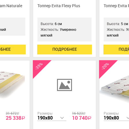
eam Naturale
Топпер Evita Flexy Plus
Топпер Evita 
Высота:
6 см
Высота:
5 см
кий
Жесткость:
Умеренно
Жесткость:
У
мягкий
мягкий
БНЕЕ
ПОДРОБНЕЕ
ПОД
-35%
-20%
31 672
Размеры
16 523
Размеры
a
a
25 338
10 740
190x80
190x80
a
a