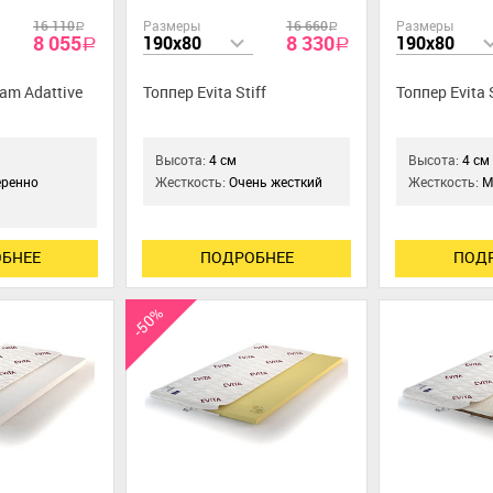
16 110
Размеры
16 660
Размеры
a
a
8 055
8 330
190x80
190x80
a
a
eam Adattive
Топпер Evita Stiff
Топпер Evita 
Высота:
4 см
Высота:
4 см
ренно
Жесткость:
Очень жесткий
Жесткость:
М
БНЕЕ
ПОДРОБНЕЕ
ПОД
-50%