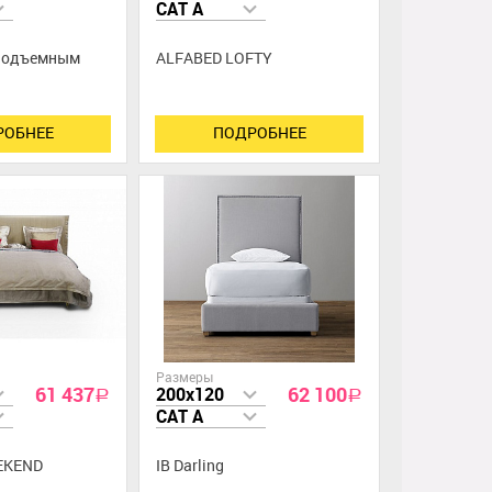
CAT A
 подъемным
ALFABED LOFTY
РОБНЕЕ
ПОДРОБНЕЕ
Размеры
61 437
62 100
200x120
a
a
CAT A
EKEND
IB Darling