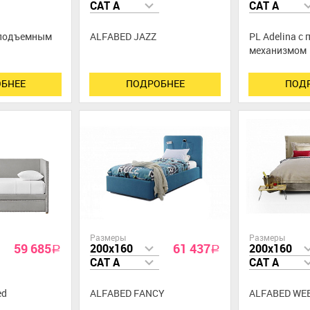
CAT A
CAT A
подъемным
ALFABED JAZZ
PL Adelina с
меxанизмом
БНЕЕ
ПОДРОБНЕЕ
ПОД
Размеры
Размеры
59 685
61 437
200x160
200x160
a
a
CAT A
CAT A
ed
ALFABED FANCY
ALFABED WE