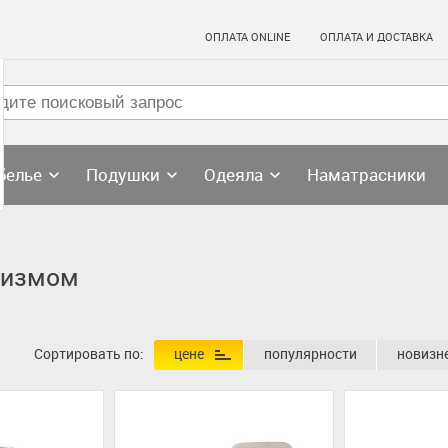
ОПЛАТА ONLINE
ОПЛАТА И ДОСТАВКА
белье
Подушки
Одеяла
Наматрасники
низмом
Сортировать по:
цене
популярности
новизн