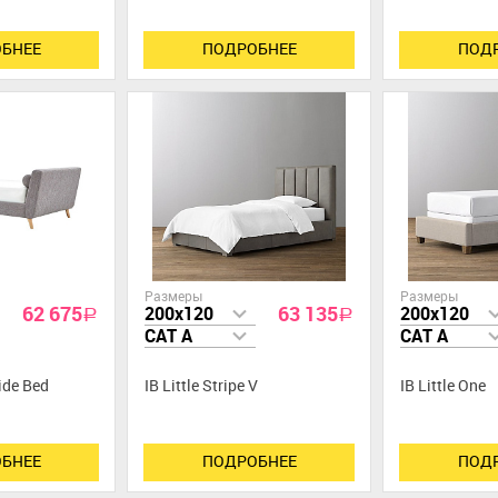
БНЕЕ
ПОДРОБНЕЕ
ПОД
Размеры
Размеры
62 675
63 135
200x120
200x120
a
a
CAT A
CAT A
ide Bed
IB Little Stripe V
IB Little One
БНЕЕ
ПОДРОБНЕЕ
ПОД