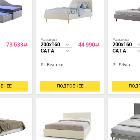
Размеры
Размеры
73 533
44 990
200x160
200x160
a
a
CAT A
CAT A
PL Beatrice
PL Silvia
БНЕЕ
ПОДРОБНЕЕ
ПОД