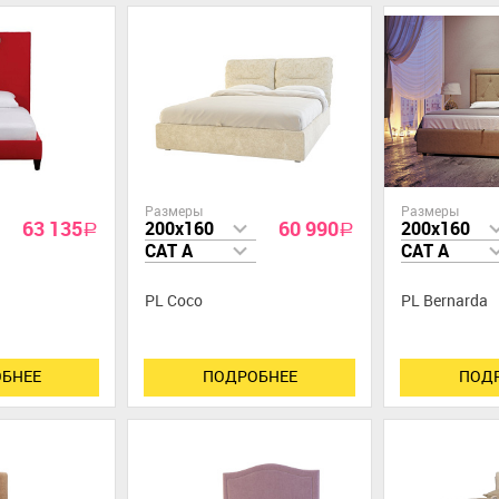
Размеры
Размеры
63 135
60 990
200x160
200x160
a
a
CAT A
CAT A
PL Coco
PL Bernarda
БНЕЕ
ПОДРОБНЕЕ
ПОД