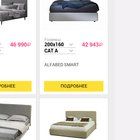
Размеры
46 990
42 943
200x160
a
a
CAT A
ALFABED SMART
РОБНЕЕ
ПОДРОБНЕЕ