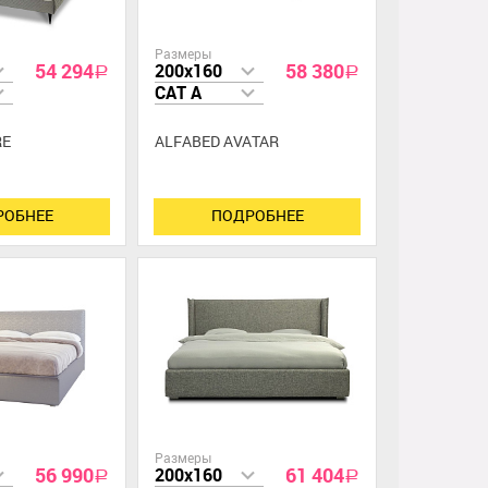
Размеры
54 294
58 380
200x160
a
a
CAT A
RE
ALFABED AVATAR
РОБНЕЕ
ПОДРОБНЕЕ
Размеры
56 990
61 404
200x160
a
a