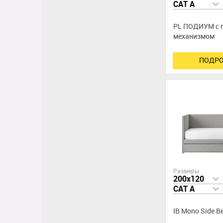
CAT A
PL ПОДИУМ с 
меxанизмом
ПОДРО
Размеры
200x120
CAT A
IB Mono Side B