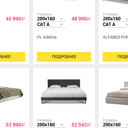
Размеры
Размеры
45 990
48 990
200x160
200x160
a
a
CAT A
CAT A
PL Adelina
ALFABED PU
БНЕЕ
ПОДРОБНЕЕ
ПОД
Размеры
Размеры
53 990
52 542
200x160
200x160
a
a