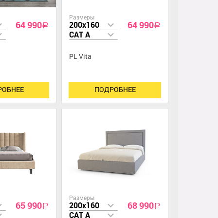
Размеры
64 990
64 990
200x160
a
a
CAT A
PL Vita
РОБНЕЕ
ПОДРОБНЕЕ
Размеры
65 990
68 990
200x160
a
a
CAT A