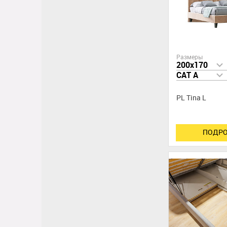
Размеры
200x170
CAT A
PL Tina L
ПОДРО