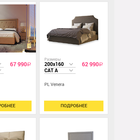
Размеры
67 990
62 990
200x160
a
a
CAT A
PL Venera
РОБНЕЕ
ПОДРОБНЕЕ