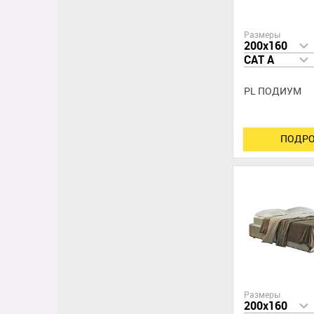
Размеры
200x160
CAT A
PL ПОДИУМ
ПОДРО
Размеры
200x160