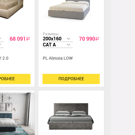
Размеры
68 091
70 990
200x160
a
a
CAT A
 2.0
PL Alessia LOW
РОБНЕЕ
ПОДРОБНЕЕ