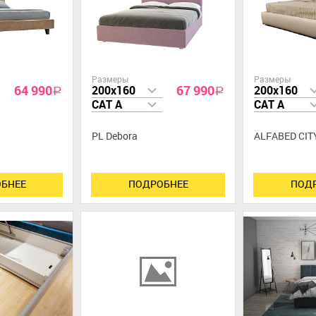
Размеры
Размеры
64 990
67 990
200x160
200x160
a
a
CAT A
CAT A
PL Debora
ALFABED CITY
БНЕЕ
ПОДРОБНЕЕ
ПОД