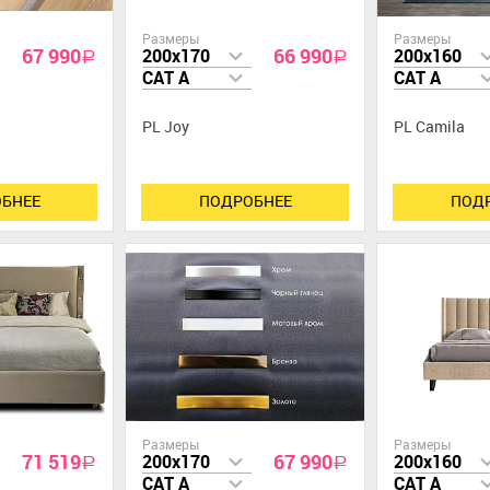
Размеры
Размеры
67 990
66 990
200x170
200x160
a
a
CAT A
CAT A
PL Joy
PL Camila
БНЕЕ
ПОДРОБНЕЕ
ПОД
Размеры
Размеры
71 519
67 990
200x170
200x160
a
a
CAT A
CAT A