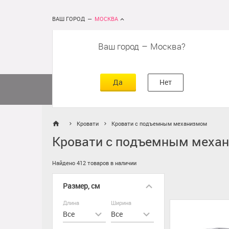
ВАШ ГОРОД
—
МОСКВА
Ваш город
–
Москва
сть
г
асть
Да
Нет
Матрасы
Кровати
Постельное 
Кровати
Кровати с подъемным механизмом
Кровати с подъемным меха
Найдено 412 товаров в наличии
Размер, см
Длина
Ширина
Все
Все