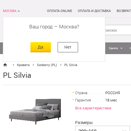
МОСКВА
ОПЛАТА ONLINE
ОПЛАТА И ДОСТАВКА
ВОЗВРАТ
Ваш город
–
Москва
Да
Нет
Матрасы
Кровати
Постельное белье
Подушки
Одеяла
Кровати
Sonberry (PL)
PL Silvia
PL Silvia
Страна
РОССИЯ
Гарантия
18 мес
Все характеристики
Размеры