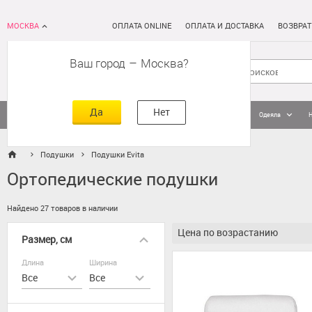
МОСКВА
ОПЛАТА ONLINE
ОПЛАТА И ДОСТАВКА
ВОЗВРАТ
Ваш город
–
Москва
Да
Нет
Матрасы
Кровати
Постельное белье
Подушки
Одеяла
Подушки
Подушки Evita
Ортопедические подушки
Найдено 27 товаров в наличии
Цена по возрастанию
Размер, см
Длина
Ширина
Все
Все