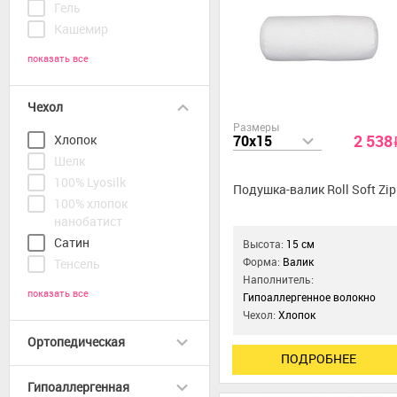
Гель
Кашемир
показать все
Чехол
Размеры
2 538
70x15
Хлопок
Шелк
100% Lyosilk
Подушка-валик Roll Soft Zip
100% хлопок
нанобатист
Сатин
Высота:
15 см
Форма:
Валик
Тенсель
Наполнитель:
показать все
Гипоаллергенное волокно
Чехол:
Хлопок
Ортопедическая
ПОДРОБНЕЕ
Гипоаллергенная