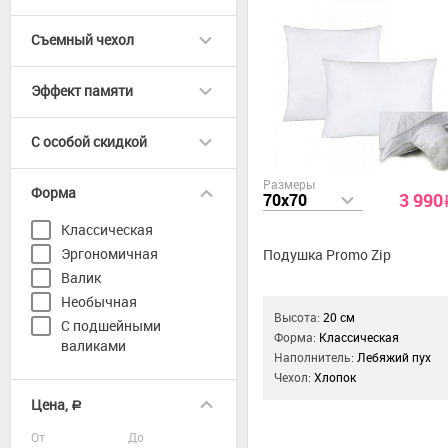
Съемный чехол
Эффект памяти
C особой скидкой
Размеры
Форма
3 990
70x70
Классическая
Эргономичная
Подушка Promo Zip
Валик
Необычная
Высота:
20 см
С подшейными
Форма:
Классическая
валиками
Наполнитель:
Лебяжий пух
Чехол:
Хлопок
Цена,
a
От
До