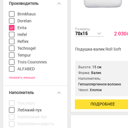
Производитель
Brinkhaus
Dorelan
Evita
Размеры
2 030
70x15
Hefel
Reflex
Technogel
Подушка-валик Roll Soft
Tempur
Trois Couronnes
Высота:
15 см
ALFABED
Форма:
Валик
показать меньше
Наполнитель:
Гипоаллергенное волокно
Чехол:
Хлопок
Наполнитель
Пух/перо
ПОДРОБНЕЕ
Лебяжий пух
Верблюжий пух
Верблюжья шерсть