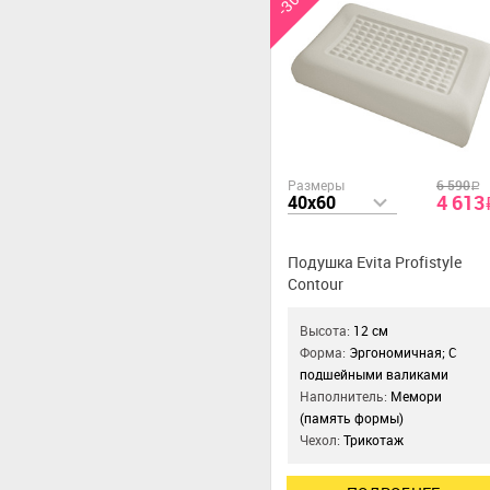
-30%
Размеры
6 590
a
4 613
40x60
Подушка Evita Profistyle
Contour
Высота:
12 см
Форма:
Эргономичная; С
подшейными валиками
Наполнитель:
Мемори
(память формы)
Чехол:
Трикотаж