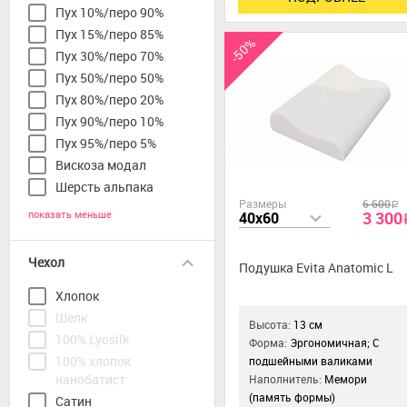
Пух 10%/перо 90%
Пух 15%/перо 85%
-50%
Пух 30%/перо 70%
Пух 50%/перо 50%
Пух 80%/перо 20%
Пух 90%/перо 10%
Пух 95%/перо 5%
Вискоза модал
Шерсть альпака
Размеры
6 600
a
показать меньше
3 300
40x60
Чехол
Подушка Evita Anatomic L
Хлопок
Шелк
Высота:
13 см
100% Lyosilk
Форма:
Эргономичная; С
100% хлопок
подшейными валиками
нанобатист
Наполнитель:
Мемори
(память формы)
Сатин