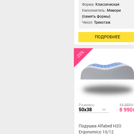
Форма:
Классическая
Наполнитель:
Мемори
(память формы)
Чехол:
Трикотаж
ПОДРОБНЕЕ
-20%
Размеры
11 237
a
8 990
50x38
Подушка Alfabed H2O
Ergonomico 10/12