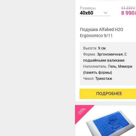
Размеры
11 237
a
8 990
40x60
Подушка Alfabed H2O
Ergonomico 9/11
Высота:
9 см
Форма:
Эргономичная; С
подшейными валиками
Наполнитель:
Гель; Мемори
(память формы)
Чехол:
Трикотаж
ПОДРОБНЕЕ
-20%