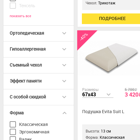
Чехол:
Трикотаж
Тенсель
показать все
ПОДРОБНЕЕ
Ортопедическая
-40%
Гипоаллергенная
Съемный чехол
Эффект памяти
Размеры
5 700
a
3 420
67x43
C особой скидкой
Подушка Evita Suit L
Форма
Классическая
Высота:
13 см
Эргономичная
Форма:
Классическая
Валик