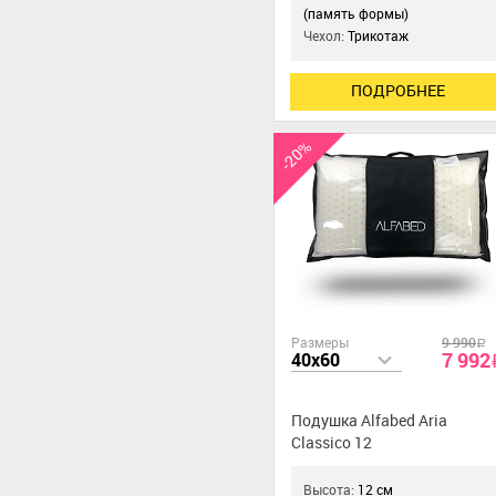
(память формы)
Чехол:
Трикотаж
ПОДРОБНЕЕ
-20%
Размеры
9 990
a
7 992
40x60
Подушка Alfabed Aria
Classico 12
Высота:
12 см