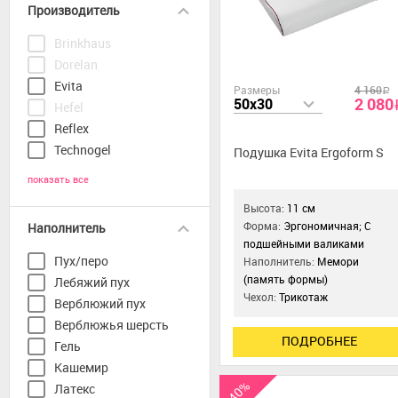
Производитель
Brinkhaus
Dorelan
Evita
Размеры
4 160
a
2 080
50x30
Hefel
Reflex
Technogel
Подушка Evita Ergoform S
показать все
Высота:
11 см
Форма:
Эргономичная; С
Наполнитель
подшейными валиками
Пух/перо
Наполнитель:
Мемори
(память формы)
Лебяжий пух
Чехол:
Трикотаж
Верблюжий пух
Верблюжья шерсть
ПОДРОБНЕЕ
Гель
Кашемир
-40%
Латекс