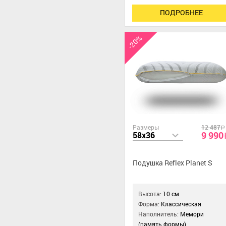
ПОДРОБНЕЕ
-20%
Размеры
12 487
a
9 990
58x36
Подушка Reflex Planet S
Высота:
10 см
Форма:
Классическая
Наполнитель:
Мемори
(память формы)