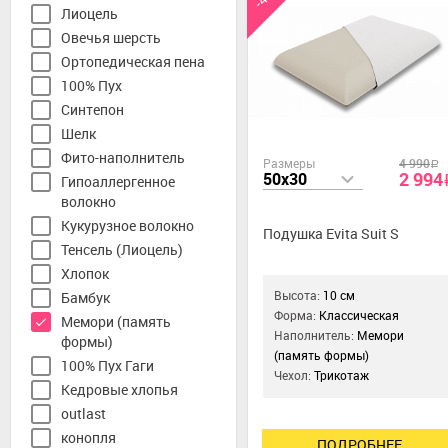
Лиоцель
Овечья шерсть
Ортопедическая пена
100% Пух
Синтепон
Шелк
Фито-наполнитель
Размеры
4 990
a
2 994
50x30
Гипоаллергенное
волокно
Кукурузное волокно
Подушка Evita Suit S
Тенсель (Лиоцель)
Хлопок
Высота:
10 см
Бамбук
Форма:
Классическая
Мемори (память
Наполнитель:
Мемори
формы)
(память формы)
100% Пух Гаги
Чехол:
Трикотаж
Кедровые хлопья
outlast
конопля
ПОДРОБНЕЕ