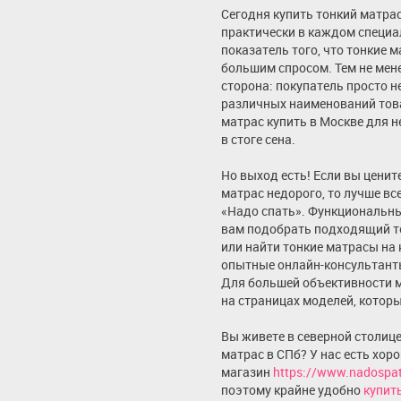
Сегодня купить тонкий матра
практически в каждом специа
показатель того, что тонкие 
большим спросом. Тем не мене
сторона: покупатель просто н
различных наименований това
матрас купить в Москве для н
в стоге сена.
Но выход есть! Если вы цените
матрас недорого, то лучше вс
«Надо спать». Функциональны
вам подобрать подходящий т
или найти тонкие матрасы на 
опытные онлайн-консультанты
Для большей объективности 
на страницах моделей, которы
Вы живете в северной столице
матрас в СПб? У нас есть хор
магазин
https://www.nadospat
поэтому крайне удобно
купит