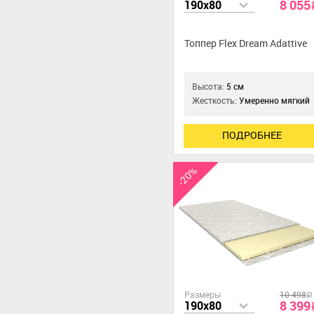
8 055
190x80
Топпер Flex Dream Adattive
Высота:
5 см
Жесткость:
Умеренно мягкий
ПОДРОБНЕЕ
-20%
Размеры
10 498
a
8 399
190x80