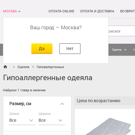
МОСКВА
ОПЛАТА ONLINE
ОПЛАТА И ДОСТАВКА
ВОЗВРАТ
Ваш город
–
Москва
Да
Нет
Матрасы
Кровати
Постельное белье
Подушки
Одеяла
Одеяла
Гипоаалергенные
Гипоаллергенные одеяла
Найдено 1 товар в наличии
Цена по возрастанию
Размер, см
Длина
Ширина
Все
Все