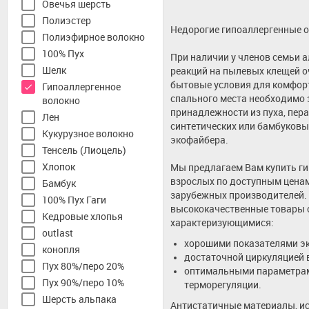
Овечья шерсть
Полиэстер
Недорогие гипоаллергенные о
Полиэфирное волокно
100% Пух
При наличии у членов семьи 
Шелк
реакций на пылевых клещей о
бытовые условия для комфорт
Гипоаллергенное
спального места необходимо 
волокно
принадлежности из пуха, пера
Лен
синтетических или бамбуковы
Кукурузное волокно
экофайбера.
Тенсель (Лиоцель)
Хлопок
Мы предлагаем Вам купить ги
взрослых по доступным ценам
Бамбук
зарубежных производителей. 
100% Пух Гаги
высококачественные товары 
Кедровые хлопья
характеризующимися:
outlast
хорошими показателями эк
конопля
достаточной циркуляцией 
Пух 80%/перо 20%
оптимальными параметрам
Пух 90%/перо 10%
терморегуляции.
Шерсть альпака
Антистатичные материалы, ис