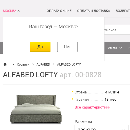
МОСКВА
ОПЛАТА ONLINE
ОПЛАТА И ДОСТАВКА
ВОЗВРАТ
Ваш город
–
Москва
Да
Нет
Матрасы
Кровати
Постельное белье
Подушки
Одеяла
Кровати
ALFABED
ALFABED LOFTY
ALFABED LOFTY
арт. 00-0828
Страна
ИТАЛИЯ
Гарантия
18 мес
Все характеристики
Размеры