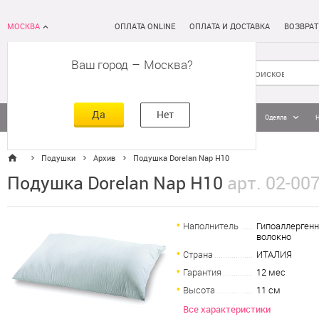
МОСКВА
ОПЛАТА ONLINE
ОПЛАТА И ДОСТАВКА
ВОЗВРАТ
Ваш город
–
Москва
Да
Нет
Матрасы
Кровати
Постельное белье
Подушки
Одеяла
Подушки
Архив
Подушка Dorelan Nap H10
Подушка Dorelan Nap H10
арт. 02-00
Наполнитель
Гипоаллерген
волокно
Страна
ИТАЛИЯ
Гарантия
12 мес
Высота
11 см
Все характеристики