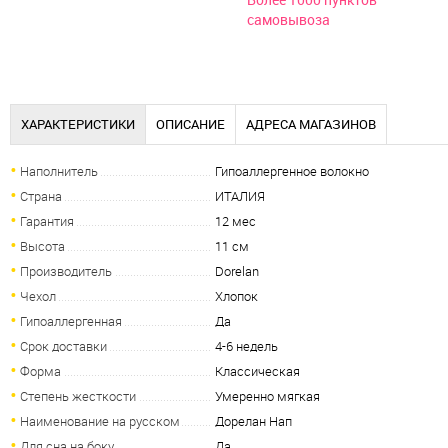
Более 1000 пунктов
самовывоза
ХАРАКТЕРИСТИКИ
ОПИСАНИЕ
АДРЕСА МАГАЗИНОВ
Наполнитель
Гипоаллергенное волокно
Страна
ИТАЛИЯ
Гарантия
12 мес
Высота
11 см
Производитель
Dorelan
Чехол
Хлопок
Гипоаллергенная
Да
Срок доставки
4-6 недель
Форма
Классическая
Степень жесткости
Умеренно мягкая
Наименование на русском
Дорелан Нап
Для сна на боку
Да