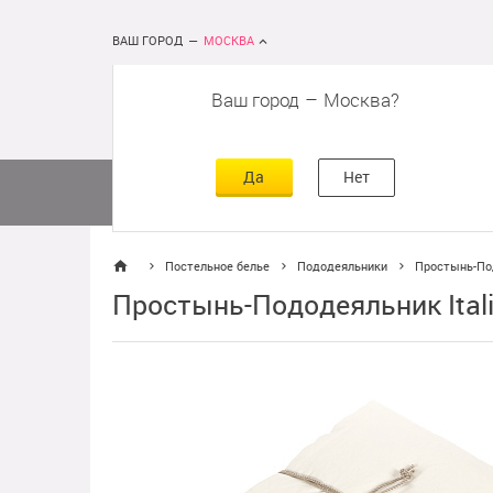
ВАШ ГОРОД
—
МОСКВА
Ваш город
–
Москва
сть
г
асть
Да
Нет
Матрасы
Кровати
Постельное 
Постельное белье
Пододеяльники
Простынь-Под
Простынь-Пододеяльник Ital