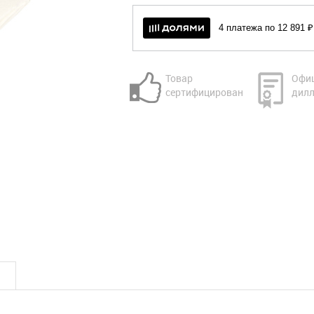
4 платежа по 12 891 ₽
Товар
Офи
сертифицирован
дилл