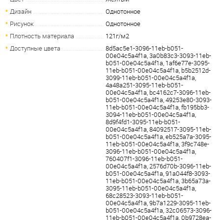
Дизайн
Однотонное
Рисунок
Однотонное
Плотность материала
121г/м2
Доступные цвета
8d5ac5e1-3096-11eb-b051-
00e04c5a4f1a, 3a0b83c3-3093-11eb-
b051-00e04c5a4f1a, 1af6e77e-3095-
11eb-b051-00e04c5a4f1a, b5b2512d-
3099-11eb-b051-00e04c5a4f1a,
4a48a251-3095-11eb-b051-
00e04c5a4f1a, bc4162c7-3096-11eb-
b051-00e04c5a4f1a, 49253e80-3093-
11eb-b051-00e04c5a4f1a, fb195bb3-
3094-11eb-b051-00e04c5a4f1a,
8d9f4fd1-3095-11eb-b051-
00e04c5a4f1a, 84092517-3095-11eb-
b051-00e04c5a4f1a, eb525a7a-3095-
11eb-b051-00e04c5a4f1a, 3f9c748e-
3096-11eb-b051-00e04c5a4f1a,
760407f1-3096-11eb-b051-
00e04c5a4f1a, 2576d70b-3096-11eb-
b051-00e04c5a4f1a, 91a044f8-3093-
11eb-b051-00e04c5a4f1a, 3b65a73a-
3095-11eb-b051-00e04c5a4f1a,
68c28523-3093-11eb-b051-
00e04c5a4f1a, 9b7a1229-3095-11eb-
b051-00e04c5a4f1a, 32c06573-3096-
11eb-b051-00e04c5a4f1a, 0b9728ea-