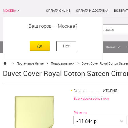
МОСКВА
ОПЛАТА ONLINE
ОПЛАТА И ДОСТАВКА
ВОЗВРАТ
Ваш город
–
Москва
Да
Нет
Матрасы
Кровати
Постельное белье
Подушки
Одеяла
Постельное белье
Пододеяльники
Duvet Cover Royal Cotton Sateen
Duvet Cover Royal Cotton Sateen Citro
Страна
ИТАЛИЯ
Все характеристики
Размер
- 11 844 р