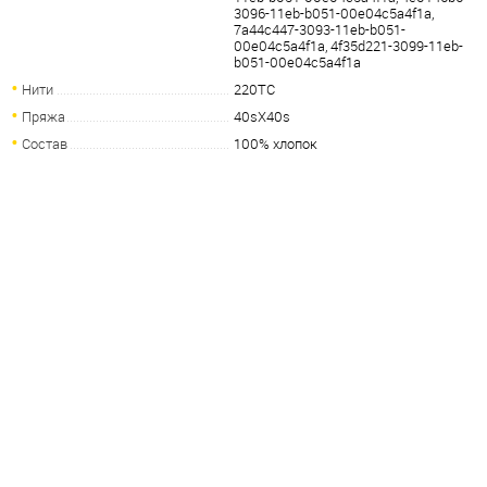
3096-11eb-b051-00e04c5a4f1a,
7a44c447-3093-11eb-b051-
00e04c5a4f1a, 4f35d221-3099-11eb-
b051-00e04c5a4f1a
Нити
220TC
Пряжа
40sХ40s
Состав
100% хлопок