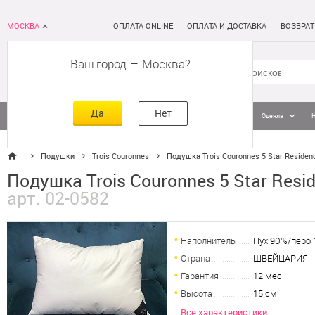
МОСКВА
ОПЛАТА ONLINE
ОПЛАТА И ДОСТАВКА
ВОЗВРАТ
Ваш город
–
Москва
Да
Нет
Матрасы
Кровати
Постельное белье
Подушки
Одеяла
Подушки
Trois Couronnes
Подушка Trois Couronnes 5 Star Residen
Подушка Trois Couronnes 5 Star Resi
арт. 02-0582
Наполнитель
Пух 90%/перо
Страна
ШВЕЙЦАРИЯ
Гарантия
12 мес
Высота
15 см
Все характеристики