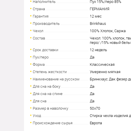
Наполнитель
Пух 15%/перо 85%
Страна
ГЕРМАНИЯ
Гарантия
12 мес
Производитель
Brinkhaus
Чехол
100% Хлопок, Саржа
Состав
Чехол: 100% хлопок, тв
перо/ /15% новый белы
Срок доставки
12 недель
Пух/перо
Да
Форма
Классическая
Степень жесткости
Умеренно мягкая
Наименование на русском
Бринкхаус Дак фезер д
Для сна на боку
Да
Для сна на спине
Да
Для сна
Да
Размер в наволочку
50х70
Уход
Стирка чехла изделия 
Происхождение сырья
Европа