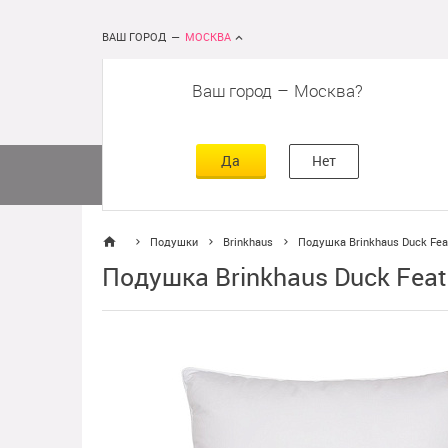
ВАШ ГОРОД
—
МОСКВА
Ваш город
–
Москва
сть
г
асть
Да
Нет
Матрасы
Кровати
Постельное 
Подушки
Brinkhaus
Подушка Brinkhaus Duck Fea
Подушка Brinkhaus Duck Fea