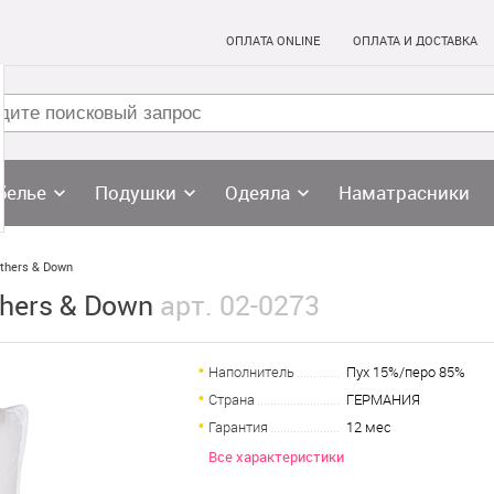
ОПЛАТА ONLINE
ОПЛАТА И ДОСТАВКА
белье
Подушки
Одеяла
Наматрасники
thers & Down
thers & Down
арт. 02-0273
Наполнитель
Пух 15%/перо 85%
Страна
ГЕРМАНИЯ
Гарантия
12 мес
Все характеристики