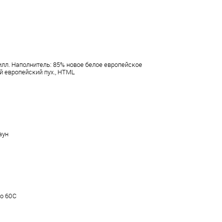
илл. Наполнитель: 85% новое белое европейское
й европейский пух., HTML
аун
до 60С