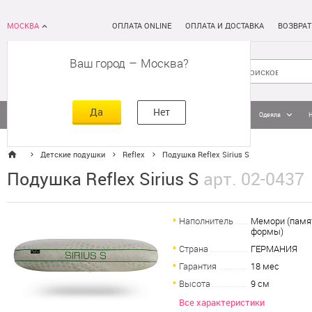
МОСКВА
ОПЛАТА ONLINE
ОПЛАТА И ДОСТАВКА
ВОЗВРАТ
Ваш город
–
Москва
Да
Нет
Матрасы
Кровати
Постельное белье
Подушки
Одеяла
Детские подушки
Reflex
Подушка Reflex Sirius S
Подушка Reflex Sirius S
арт. 02-0437
Наполнитель
Мемори (памя
формы)
Страна
ГЕРМАНИЯ
Гарантия
18 мес
Высота
9 см
Все характеристики