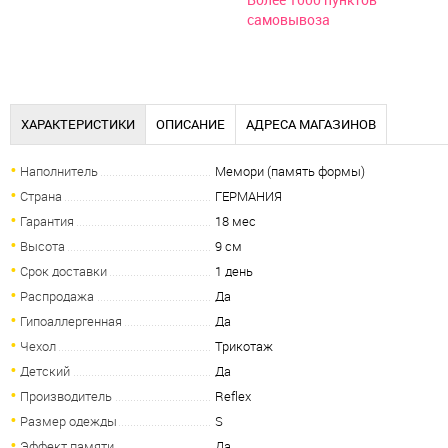
Более 1000 пунктов
самовывоза
ХАРАКТЕРИСТИКИ
ОПИСАНИЕ
АДРЕСА МАГАЗИНОВ
Наполнитель
Мемори (память формы)
Страна
ГЕРМАНИЯ
Гарантия
18 мес
Высота
9 см
Срок доставки
1 день
Распродажа
Да
Гипоаллергенная
Да
Чехол
Трикотаж
Детский
Да
Производитель
Reflex
Размер одежды
S
Эффект памяти
Да