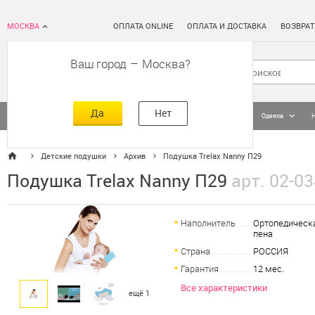
МОСКВА
ОПЛАТА ONLINE
ОПЛАТА И ДОСТАВКА
ВОЗВРАТ
Ваш город
–
Москва
Да
Нет
Матрасы
Кровати
Постельное белье
Подушки
Одеяла
Детские подушки
Архив
Подушка Trelax Nanny П29
Подушка Trelax Nanny П29
арт. 02-0
Наполнитель
Ортопедическ
пена
Страна
РОССИЯ
Гарантия
12 мес.
Все характеристики
ещё 1