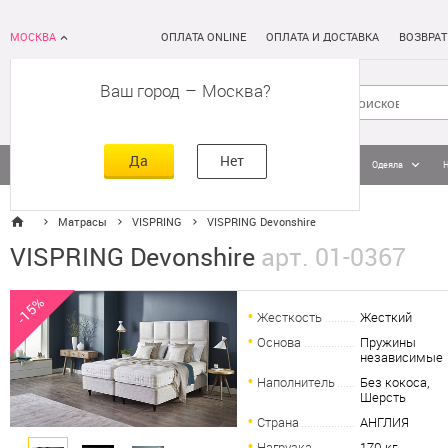
МОСКВА
ОПЛАТА ONLINE
ОПЛАТА И ДОСТАВКА
ВОЗВРАТ
Ваш город
–
Москва
Да
Нет
Матрасы
Кровати
Постельное белье
Подушки
Одеяла
Матрасы
VISPRING
VISPRING Devonshire
VISPRING Devonshire
арт. 01-0367
-15%
Жесткость
Жесткий
Основа
Пружины
независимые
Наполнитель
Без кокоса,
Шерсть
Страна
АНГЛИЯ
Нагрузка
170 кг