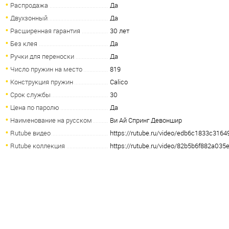
Распродажа
Да
Двухзонный
Да
Расширенная гарантия
30 лет
Без клея
Да
Ручки для переноски
Да
Число пружин на место
819
Конструкция пружин
Calico
Срок службы
30
Цена по паролю
Да
Наименование на русском
Ви Ай Спринг Девоншир
Rutube видео
https://rutube.ru/video/edb6c1833c31
Rutube коллекция
https://rutube.ru/video/82b5b6f882a03