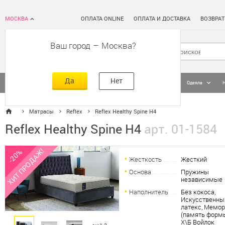
МОСКВА
ОПЛАТА ONLINE
ОПЛАТА И ДОСТАВКА
ВОЗВРАТ
Ваш город
–
Москва
Да
Нет
Матрасы
Кровати
Постельное белье
Подушки
Одеяла
Матрасы
Reflex
Reflex Healthy Spine H4
Reflex Healthy Spine H4
арт. 01-1584
ХИТ ПРОДАЖ!
-20%
Жесткость
Жесткий
Основа
Пружины
независимые
Наполнитель
Без кокоса,
Искусственны
латекс, Мемо
(память формы
Х\Б Войлок