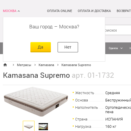
МОСКВА
ОПЛАТА ONLINE
ОПЛАТА И ДОСТАВКА
ВОЗВРАТ
Ваш город
–
Москва
Да
Нет
Матрасы
Кровати
Постельное белье
Подушки
Одеяла
Матрасы
Kamasana
Kamasana Supremo
Kamasana Supremo
арт. 01-1732
Жесткость
Средняя
Основа
Беспружинны
Наполнитель
Ортопедическ
пена
Страна
ИСПАНИЯ
Нагрузка
160 кг