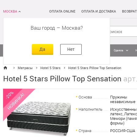
МОСКВА
ОПЛАТА ONLINE
ОПЛАТА И ДОСТАВКА
ВОЗВРАТ
Ваш город
–
Москва
Да
Нет
Матрасы
Кровати
Постельное белье
Подушки
Одеяла
Матрасы
Hotel 5 Stars
Hotel 5 Stars Pillow Top Sensation
Hotel 5 Stars Pillow Top Sensation
арт
-20%
НОВИНКА!
Основа
Пружины
независимые
Наполнитель
Искусственны
латекс, Латекс
Мемори (памя
формы)
Страна
РОССИЯ-США