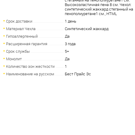
стеганный на пенополиуретане1 см.
Высокоэластичная пена 8 см. Чехол:
синтетический жаккард стеганный на
пенополиуретане1 см., HTML
Срок доставки
1 день
Материал Чехла
Синтетический жаккард
Гипоаллергенный
Да
Расширенная гарантия
3 года
Срок службы
5+
Монолит
Да
Количество зон жесткости
1
Наименование на русском
Бест Прайс Эс