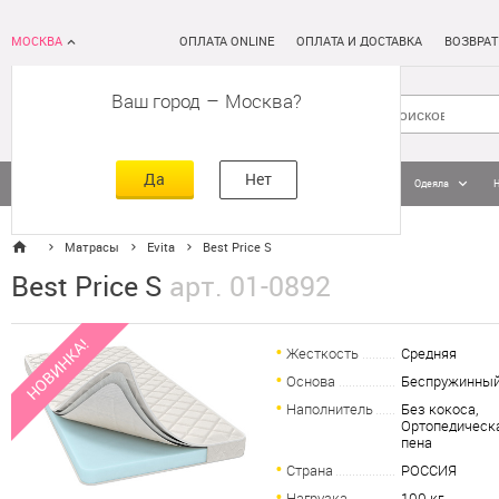
МОСКВА
ОПЛАТА ONLINE
ОПЛАТА И ДОСТАВКА
ВОЗВРАТ
Ваш город
–
Москва
Да
Нет
Матрасы
Кровати
Постельное белье
Подушки
Одеяла
Матрасы
Evita
Best Price S
Best Price S
арт. 01-0892
НОВИНКА!
Жесткость
Средняя
Основа
Беспружинны
Наполнитель
Без кокоса,
Ортопедическ
пена
Страна
РОССИЯ
Нагрузка
100 кг