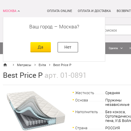
МОСКВА
ОПЛАТА ONLINE
ОПЛАТА И ДОСТАВКА
ВОЗВРАТ
Ваш город
–
Москва
Да
Нет
Матрасы
Кровати
Постельное белье
Подушки
Одеяла
Матрасы
Evita
Best Price P
Best Price P
арт. 01-0891
Жесткость
Средняя
Основа
Пружины
независимые
Наполнитель
Без кокоса,
Ортопедическ
пена, Х\Б Войл
Страна
РОССИЯ