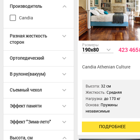
Производитель
Candia
Разная жесткость
сторон
Размеры
423 465
190x80
Ортопедический
Candia Athenian Culture
В рулоне(вакуум)
Высота:
32 см
Съемный чехол
Жесткость:
Средняя
Нагрузка:
до 170 кг
Основа:
Пружины
Эффект памяти
независимые
Эффект "Зима-лето"
ПОДРОБНЕЕ
Высота, см