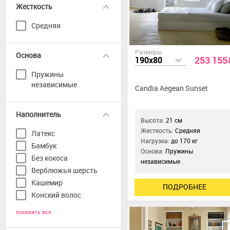
Жесткость
Средняя
Размеры
Основа
253 155
190x80
Пружины
независимые
Candia Aegean Sunset
Наполнитель
Высота:
21 см
Жесткость:
Средняя
Латекс
Нагрузка:
до 170 кг
Бамбук
Основа:
Пружины
Без кокоса
независимые
Верблюжья шерсть
Кашемир
ПОДРОБНЕЕ
Конский волос
показать все