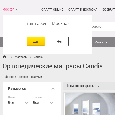
МОСКВА
ОПЛАТА ONLINE
ОПЛАТА И ДОСТАВКА
ВОЗВРАТ
Ваш город
–
Москва
Да
Нет
Матрасы
Кровати
Постельное белье
Подушки
Одеяла
Матрасы
Candia
Ортопедические матрасы Candia
Найдено 6 товаров в наличии
Цена по возрастанию
Размер, см
Длина
Ширина
Все
Все