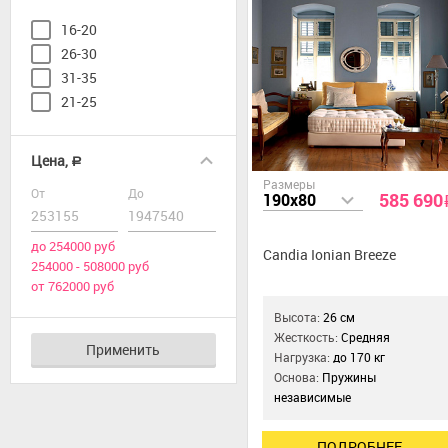
16-20
26-30
31-35
21-25
Цена,
a
Размеры
От
До
585 690
190x80
до 254000 руб
Candia Ionian Breeze
254000 - 508000 руб
от 762000 руб
Высота:
26 см
Жесткость:
Средняя
Применить
Нагрузка:
до 170 кг
Основа:
Пружины
независимые
ПОДРОБНЕЕ