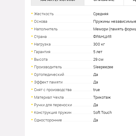
Жесткость
Средняя
Основа
Пружины независимы
Наполнитель
Мемори (память формы)
Страна
ФРАНЦИЯ
Нагрузка
300 кг
Гарантия
5 лет
Высота
29 см
Производитель
Sleepeezee
Ортопедический
Да
Эффект памяти
Да
Снят с производства
true
Материал Чехла
Трикотаж
Ручки для переноски
Да
Конструкция пружин
Soft Touch
Односторонние
Да