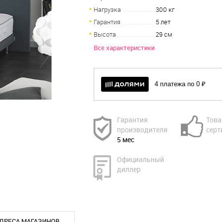
Нагрузка
300 кг
Гарантия
5 лет
Высота
29 см
Все характеристики
4 платежа по 0 ₽
Гарантия
Това
производителя
серт
5 мес
Официальный
диллер
ДРЕСА МАГАЗИНОВ