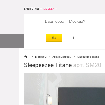
ВАШ ГОРОД
—
МОСКВА
Ваш город
–
Москва
сть
г
асть
Да
Нет
Матрасы
Кровати
Постельное 
Матрасы
Архив матрасы
Sleepeezee Titane
Sleepeezee Titane
арт. SМ20