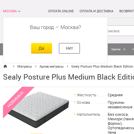
МОСКВА
ОПЛАТА ONLINE
ОПЛАТА И ДОСТАВКА
ВОЗВРАТ
Ваш город
–
Москва
Да
Нет
Матрасы
Кровати
Постельное белье
Подушки
Одеяла
Матрасы
Архив матрасы
Sealy Posture Plus Medium Black Edition
Sealy Posture Plus Medium Black Edit
НОВИНКА!
Жесткость
Средняя
Основа
Пружины
независимые
Наполнитель
Без кокоса,
Мемори (памя
формы),
Ортопедическ
пена