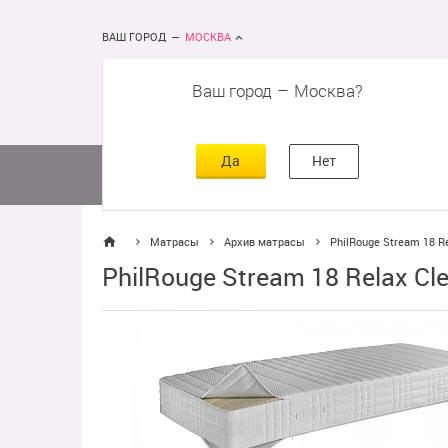
ВАШ ГОРОД
—
МОСКВА
Ваш город
–
Москва
сть
г
асть
Да
Нет
Матрасы
Кровати
Постельное 
Матрасы
Архив матрасы
PhilRouge Stream 18 R
PhilRouge Stream 18 Relax C