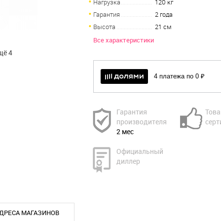
Нагрузка
120 кг
Гарантия
2 года
Высота
21 см
Все характеристики
щё 4
4 платежа по 0 ₽
Гарантия
Това
производителя
серт
2 мес
Официальный
диллер
ДРЕСА МАГАЗИНОВ