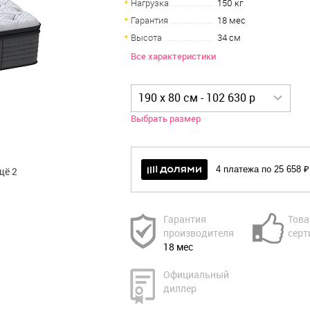
Нагрузка
150 кг
Гарантия
18 мес
Высота
34 см
Все характеристики
190 x 80 см - 102 630 р
Выбрать размер
4 платежа по 25 658 ₽
щё 2
Гарантия
Това
производителя
серт
18 мес
Официальный
диллер