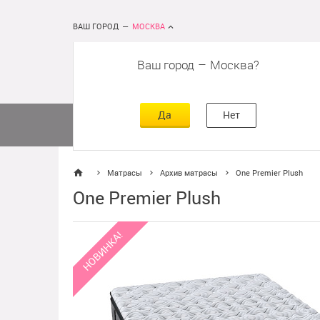
ВАШ ГОРОД
—
МОСКВА
Ваш город
–
Москва
сть
г
асть
Да
Нет
Матрасы
Кровати
Постельное 
Матрасы
Архив матрасы
One Premier Plush
One Premier Plush
НОВИНКА!