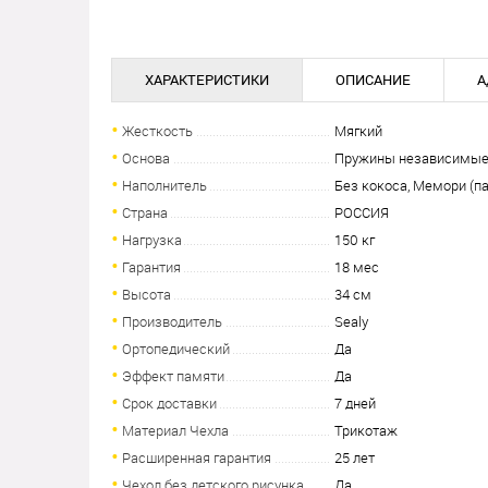
ХАРАКТЕРИСТИКИ
ОПИСАНИЕ
А
Жесткость
Мягкий
Основа
Пружины независимы
Наполнитель
Без кокоса, Мемори (п
Страна
РОССИЯ
Нагрузка
150 кг
Гарантия
18 мес
Высота
34 см
Производитель
Sealy
Ортопедический
Да
Эффект памяти
Да
Срок доставки
7 дней
Материал Чехла
Трикотаж
Расширенная гарантия
25 лет
Чехол без детского рисунка
Да