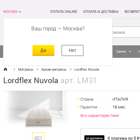
МОСКВА
ОПЛАТА ONLINE
ОПЛАТА И ДОСТАВКА
ВОЗВРАТ
Ваш город
–
Москва
Да
Нет
Матрасы
Кровати
Постельное белье
Подушки
Одеяла
Матрасы
Архив матрасы
Lordflex Nuvola
Lordflex Nuvola
арт. LM31
Страна
ИТАЛИЯ
Гарантия
18 мес
Все характеристики
4 платежа по 0 ₽