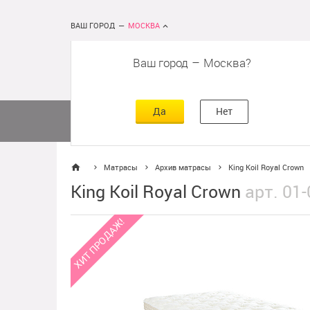
ВАШ ГОРОД
—
МОСКВА
Ваш город
–
Москва
сть
г
асть
Да
Нет
Матрасы
Кровати
Постельное 
Матрасы
Архив матрасы
King Koil Royal Crown
King Koil Royal Crown
арт. 01
ХИТ ПРОДАЖ!