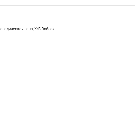
е
топедическая пена, Х\Б Войлок