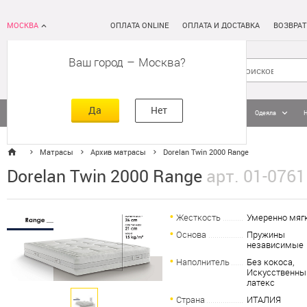
МОСКВА
ОПЛАТА ONLINE
ОПЛАТА И ДОСТАВКА
ВОЗВРАТ
Ваш город
–
Москва
Да
Нет
Матрасы
Кровати
Постельное белье
Подушки
Одеяла
Матрасы
Архив матрасы
Dorelan Twin 2000 Range
Dorelan Twin 2000 Range
арт. 01-0761
Жесткость
Умеренно мяг
Основа
Пружины
независимые
Наполнитель
Без кокоса,
Искусственны
латекс
Страна
ИТАЛИЯ