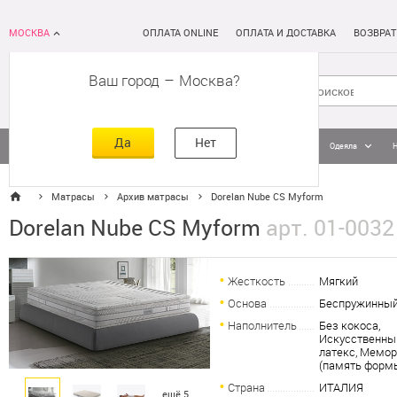
МОСКВА
ОПЛАТА ONLINE
ОПЛАТА И ДОСТАВКА
ВОЗВРАТ
Ваш город
–
Москва
Да
Нет
Матрасы
Кровати
Постельное белье
Подушки
Одеяла
Матрасы
Архив матрасы
Dorelan Nube CS Myform
Dorelan Nube CS Myform
арт. 01-0032
Жесткость
Мягкий
Основа
Беспружинны
Наполнитель
Без кокоса,
Искусственны
латекс, Мемо
(память форм
Страна
ИТАЛИЯ
ещё 5