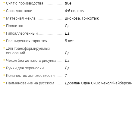
Снят с производства
true
Срок доставки
4-6 недель
Материал Чехла
Вискоза, Трикотаж
Пропитка
Да
Гипоаллергенный
Да
Расширенная гарантия
5 лет
Для трансформируемых
оснований
Да
Чехол без детского рисунка
Да
Ручки для переноски
Да
Количество зон жесткости
7
Наименование на русском
Дорелан Эден СиЭс чехол Файберсан