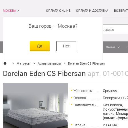
МОСКВА
ОПЛАТА ONLINE
ОПЛАТА И ДОСТАВКА
ВОЗВРАТ
Ваш город
–
Москва
Да
Нет
Матрасы
Кровати
Постельное белье
Подушки
Одеяла
Матрасы
Архив матрасы
Dorelan Eden CS Fibersan
Dorelan Eden CS Fibersan
арт. 01-001
Жесткость
Средняя
Основа
Беспружинны
Наполнитель
Без кокоса,
Искусственны
латекс, Мемо
(память форм
Страна
ИТАЛИЯ