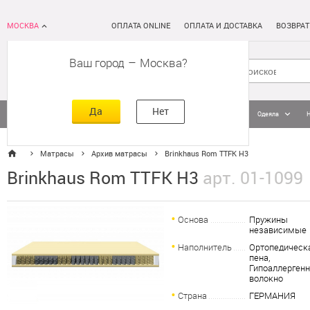
МОСКВА
ОПЛАТА ONLINE
ОПЛАТА И ДОСТАВКА
ВОЗВРАТ
Ваш город
–
Москва
Да
Нет
Матрасы
Кровати
Постельное белье
Подушки
Одеяла
Матрасы
Архив матрасы
Brinkhaus Rom TTFK H3
Brinkhaus Rom TTFK H3
арт. 01-1099
Основа
Пружины
независимые
Наполнитель
Ортопедическ
пена,
Гипоаллерген
волокно
Страна
ГЕРМАНИЯ