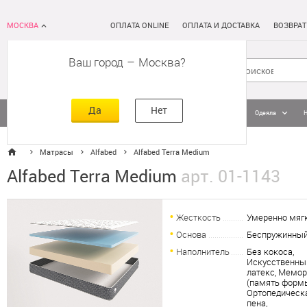
МОСКВА
ОПЛАТА ONLINE
ОПЛАТА И ДОСТАВКА
ВОЗВРАТ
Ваш город
–
Москва
Да
Нет
Матрасы
Кровати
Постельное белье
Подушки
Одеяла
Матрасы
Alfabed
Alfabed Terra Medium
Alfabed Terra Medium
арт. 01-1143
Жесткость
Умеренно мяг
Основа
Беспружинны
Наполнитель
Без кокоса,
Искусственны
латекс, Мемо
(память формы
Ортопедическ
пена,