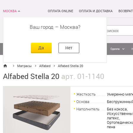
МОСКВА
ОПЛАТА ONLINE
ОПЛАТА И ДОСТАВКА
ВОЗВРАТ
Ваш город
–
Москва
Да
Нет
Матрасы
Кровати
Постельное белье
Подушки
Одеяла
Матрасы
Alfabed
Alfabed Stella 20
Alfabed Stella 20
арт. 01-1140
Жесткость
Умеренно мяг
Основа
Беспружинны
Наполнитель
Без кокоса,
Искусственны
латекс,
Ортопедическ
пена