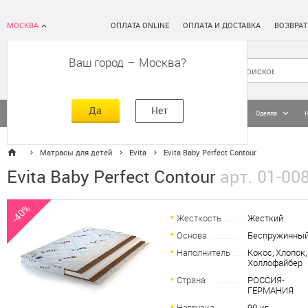
МОСКВА
ОПЛАТА ONLINE
ОПЛАТА И ДОСТАВКА
ВОЗВРАТ
Ваш город
–
Москва
Да
Нет
Матрасы
Кровати
Постельное белье
Подушки
Одеяла
Матрасы для детей
Evita
Evita Baby Perfect Contour
Evita Baby Perfect Contour
арт. 01-00
-40%
Жесткость
Жесткий
Основа
Беспружинны
Наполнитель
Кокос, Хлопок,
Холлофайбер
Страна
РОССИЯ-
ГЕРМАНИЯ
Нагрузка
90 кг