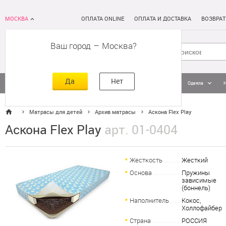
МОСКВА
ОПЛАТА ONLINE
ОПЛАТА И ДОСТАВКА
ВОЗВРАТ
Ваш город
–
Москва
Да
Нет
Матрасы
Кровати
Постельное белье
Подушки
Одеяла
Матрасы для детей
Архив матрасы
Аскона Flex Play
Аскона Flex Play
арт. 01-0404
Жесткость
Жесткий
Основа
Пружины
зависимые
(боннель)
Наполнитель
Кокос,
Холлофайбер
Страна
РОССИЯ