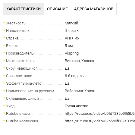
ХАРАКТЕРИСТИКИ
ОПИСАНИЕ
АДРЕСА МАГАЗИНОВ
Жесткость
Мягкий
Наполнитель
Шерсть
Страна
АНГЛИЯ
Высота
5 см
Производитель
Vispring
Материал Чехла
Вискоза, Хлопок
Скручивающийся
Да
Срок доставки
6-8 недель
Эффект "Зима-лето"
Да
Наименование на русском
Вайспринг Хэвэн
Складывающийся
Да
Уход
Сухая чистка
Rutube видео
https://rutube.ru/video/b0fd7235b9f58
Rutube коллекция
https://rutube.ru/video/82b5b6f882a03