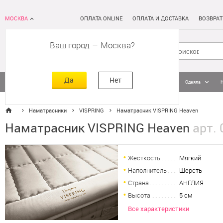
МОСКВА
ОПЛАТА ONLINE
ОПЛАТА И ДОСТАВКА
ВОЗВРАТ
Ваш город
–
Москва
Да
Нет
Матрасы
Кровати
Постельное белье
Подушки
Одеяла
Наматрасники
VISPRING
Наматрасник VISPRING Heaven
Наматрасник VISPRING Heaven
арт. 
Жесткость
Мягкий
Наполнитель
Шерсть
Страна
АНГЛИЯ
Высота
5 см
Все характеристики