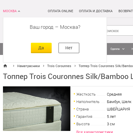
МОСКВА
ОПЛАТА ONLINE
ОПЛАТА И ДОСТАВКА
ВОЗВРАТ
Ваш город
–
Москва
Да
Нет
Матрасы
Кровати
Постельное белье
Подушки
Одеяла
Наматрасники
Trois Corounnes
Топпер Trois Couronnes Silk/Bambo
Топпер Trois Couronnes Silk/Bamboo 
Жесткость
Средняя
Наполнитель
Бамбук, Шелк
Страна
ШВЕЙЦАРИЯ
Гарантия
5 лет
Высота
3 см
Все характеристики