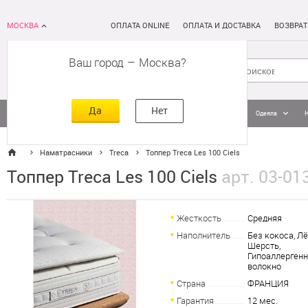
МОСКВА
ОПЛАТА ONLINE
ОПЛАТА И ДОСТАВКА
ВОЗВРАТ
Ваш город
–
Москва
Да
Нет
Матрасы
Кровати
Постельное белье
Подушки
Одеяла
Наматрасники
Treca
Топпер Treca Les 100 Ciels
Топпер Treca Les 100 Ciels
арт. 03-01
Жесткость
Средняя
Наполнитель
Без кокоса, Лё
Шерсть,
Гипоаллерген
волокно
Страна
ФРАНЦИЯ
Гарантия
12 мес.