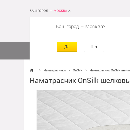
ВАШ ГОРОД
—
МОСКВА
Ваш город
–
Москва
сть
г
асть
Да
Нет
Матрасы
Кровати
Постельное 
Наматрасники
OnSilk
Наматрасник OnSilk шелк
Наматрасник OnSilk шелковы