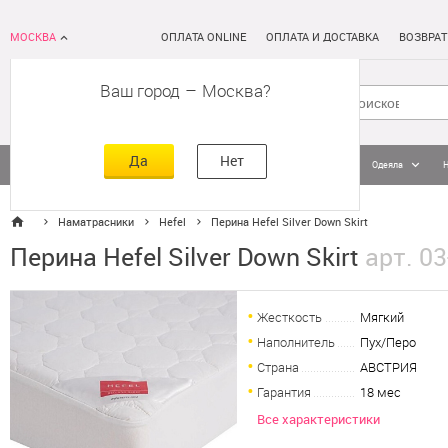
МОСКВА
ОПЛАТА ONLINE
ОПЛАТА И ДОСТАВКА
ВОЗВРАТ
Ваш город
–
Москва
Да
Нет
Матрасы
Кровати
Постельное белье
Подушки
Одеяла
Наматрасники
Hefel
Перина Hefel Silver Down Skirt
Перина Hefel Silver Down Skirt
арт. 0
Жесткость
Мягкий
Наполнитель
Пух/Перо
Страна
АВСТРИЯ
Гарантия
18 мес
Все характеристики