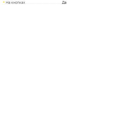
На кнопках
Да