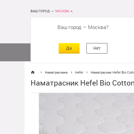
ВАШ ГОРОД
—
МОСКВА
Ваш город
–
Москва
сть
г
асть
Да
Нет
Матрасы
Кровати
Постельное 
Наматрасники
Hefel
Наматрасник Hefel Bio Cotto
Наматрасник Hefel Bio Cotton