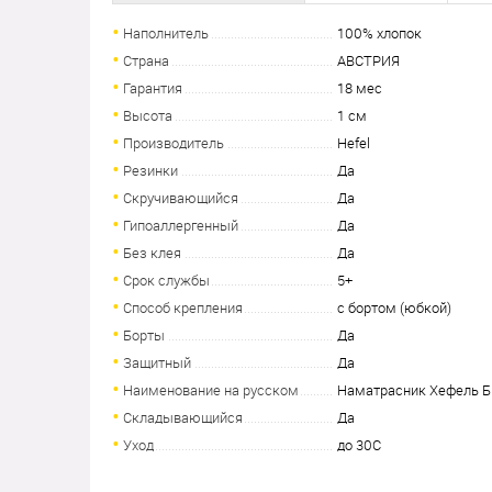
Наполнитель
100% хлопок
Страна
АВСТРИЯ
Гарантия
18 мес
Высота
1 см
Производитель
Hefel
Резинки
Да
Скручивающийся
Да
Гипоаллергенный
Да
Без клея
Да
Срок службы
5+
Способ крепления
с бортом (юбкой)
Борты
Да
Защитный
Да
Наименование на русском
Наматрасник Хефель Би
Складывающийся
Да
Уход
до 30С