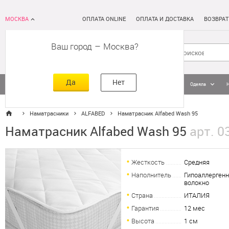
МОСКВА
ОПЛАТА ONLINE
ОПЛАТА И ДОСТАВКА
ВОЗВРАТ
Ваш город
–
Москва
Да
Нет
Матрасы
Кровати
Постельное белье
Подушки
Одеяла
Наматрасники
ALFABED
Наматрасник Alfabed Wash 95
Наматрасник Alfabed Wash 95
арт. 0
Жесткость
Средняя
Наполнитель
Гипоаллерген
волокно
Страна
ИТАЛИЯ
Гарантия
12 мес
Высота
1 см