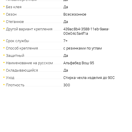
Без клея
Да
Сезон
Всесезонное
Стеганное
Да
Другой вариант крепления
439ac8b4-3588-11eb-9aea-
00e04c5a4f1a
Срок службы
7+
Способ крепления
с резинками по углам
Защитный
Да
Наименование на русском
Альфабед Вош 95
Складывающийся
Да
Уход
Стирка чехла изделия до 90С
Плотность
300