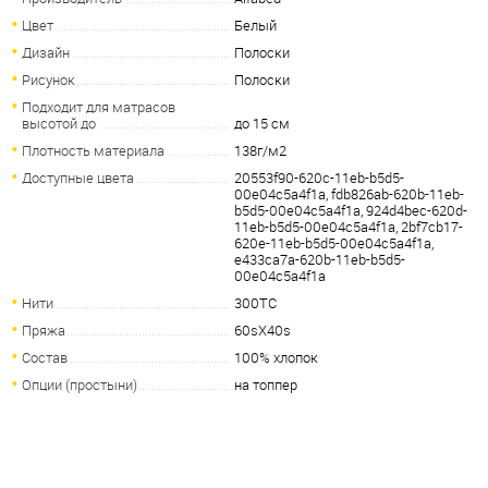
Цвет
Белый
Дизайн
Полоски
Рисунок
Полоски
Подходит для матрасов
высотой до
до 15 см
Плотность материала
138г/м2
Доступные цвета
20553f90-620c-11eb-b5d5-
00e04c5a4f1a, fdb826ab-620b-11eb-
b5d5-00e04c5a4f1a, 924d4bec-620d-
11eb-b5d5-00e04c5a4f1a, 2bf7cb17-
620e-11eb-b5d5-00e04c5a4f1a,
e433ca7a-620b-11eb-b5d5-
00e04c5a4f1a
Нити
300TC
Пряжа
60sX40s
Состав
100% хлопок
Опции (простыни)
на топпер