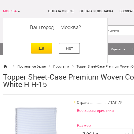
МОСКВА
ОПЛАТА ONLINE
ОПЛАТА И ДОСТАВКА
ВОЗВРАТ
Ваш город
–
Москва
Да
Нет
Матрасы
Кровати
Постельное белье
Подушки
Одеяла
Постельное белье
Простыни
Topper Sheet-Case Premium Woven Cot
Topper Sheet-Case Premium Woven Cot
White H H-15
Страна
ИТАЛИЯ
Все характеристики
Размер