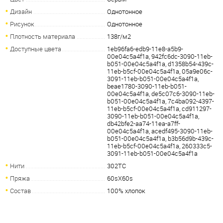
Дизайн
Однотонное
Рисунок
Однотонное
Плотность материала
138г/м2
Доступные цвета
1eb96fa6-edb9-11e8-a5b9-
00e04c5a4f1a, 942fc6dc-3090-11eb-
b051-00e04c5a4f1a, d1358b54-439c-
11eb-b5cf-00e04c5a4f1a, 05a9e06c-
3091-11eb-b051-00e04c5a4f1a,
beae1780-3090-11eb-b051-
00e04c5a4f1a, de5c07c6-3090-11eb-
b051-00e04c5a4f1a, 7c4ba092-4397-
11eb-b5cf-00e04c5a4f1a, cd911297-
3090-11eb-b051-00e04c5a4f1a,
db42bfe2-aa74-11ea-a7ff-
00e04c5a4f1a, acedf495-3090-11eb-
b051-00e04c5a4f1a, b3b56d9b-439c-
11eb-b5cf-00e04c5a4f1a, 260333c5-
3091-11eb-b051-00e04c5a4f1a
Нити
302TC
Пряжа
60sX60s
Состав
100% хлопок