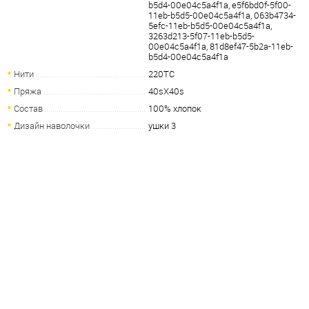
b5d4-00e04c5a4f1a, e5f6bd0f-5f00-
11eb-b5d5-00e04c5a4f1a, 063b4734-
5efc-11eb-b5d5-00e04c5a4f1a,
3263d213-5f07-11eb-b5d5-
00e04c5a4f1a, 81d8ef47-5b2a-11eb-
b5d4-00e04c5a4f1a
Нити
220TC
Пряжа
40sХ40s
Состав
100% хлопок
Дизайн наволочки
ушки 3