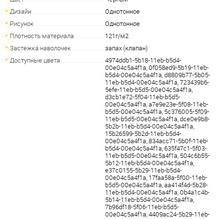
Дизайн
Однотонное
Рисунок
Однотонное
Плотность материала
121г/м2
Застежка наволочек
запах (клапан)
Доступные цвета
4974ddb1-5b18-11eb-b5d4-
00e04c5a4f1a, 0f058ed9-5b19-11eb-
b5d4-00e04c5a4f1a, d8809b77-5b05-
11eb-b5d4-00e04c5a4f1a, 723439b6-
5efe-11eb-b5d5-00e04c5a4f1a,
d3cb1e72-5f04-11eb-b5d5-
00e04c5a4f1a, a7e9e23e-5f08-11eb-
b5d5-00e04c5a4f1a, 5c376005-5f09-
11eb-b5d5-00e04c5a4f1a, dce0e9b8-
5b2b-11eb-b5d4-00e04c5a4f1a,
15b26599-5b2d-11eb-b5d4-
00e04c5a4f1a, 834acc71-5b0f-11eb-
b5d4-00e04c5a4f1a, 635f47c1-5f03-
11eb-b5d5-00e04c5a4f1a, 504c6b55-
5b12-11eb-b5d4-00e04c5a4f1a,
e37c0155-5b29-11eb-b5d4-
00e04c5a4f1a, 17faa58a-5f00-11eb-
b5d5-00e04c5a4f1a, aa414f4d-5b28-
11eb-b5d4-00e04c5a4f1a, 0b4a1c4b-
5b14-11eb-b5d4-00e04c5a4f1a,
7b96df18-5f06-11eb-b5d5-
00e04c5a4f1a, 4409ac24-5b29-11eb-